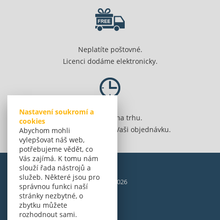
Neplatíte poštovné.
Licenci dodáme elektronicky.
Nastavení soukromí a
Jsme 20 let na trhu.
cookies
Spolehlivě vyřídíme Vaši objednávku.
Abychom mohli
vylepšovat náš web,
potřebujeme vědět, co
Vás zajímá. K tomu nám
slouží řada nástrojů a
služeb. Některé jsou pro
© Amenit Software Solutions, 1998 - 2026
správnou funkci naší
Powered by
nopCommerce
stránky nezbytné, o
zbytku můžete
rozhodnout sami.